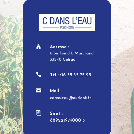

Adresse :
6 bis lieu dit, Marchand,
33540 Coirac

Tél
: 06 35 35 75 25

Mail
:
cdansleau@outlook.fr
i
Siret
:
88922197400013