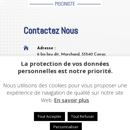
Contactez Nous

Adresse :
6 bis lieu dit, Marchand, 33540 Coirac
La protection de vos données

Tél
: 06 35 35 75 25
personnelles est notre priorité.

Mail
: cdansleau@outlook.fr
Nous utilisons des cookies pour vous proposer une
i
Siret
: 88922197400013
expérience de navigation de qualité sur notre site
Web.
En savoir plus
Tout Accepter
Tout Refuser
© 2023 - Une réalisation
EDConcept24.fr
-
Mentions
Personnaliser
légales