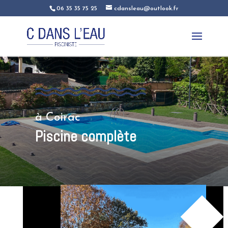
06 35 35 75 25
cdansleau@outlook.fr
à Coirac
Piscine complète